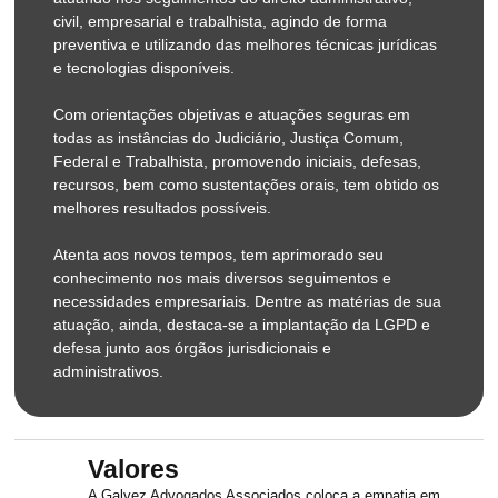
2015.
civil, empresarial e trabalhista, agindo de forma
preventiva e utilizando das melhores técnicas jurídicas
Formação Profissional
e tecnologias disponíveis.
Com Escritório de Advocacia, Reis Galvez Advogados
Com orientações objetivas e atuações seguras em
Associados, desde 1986, atua nas áreas do Direito;
todas as instâncias do Judiciário, Justiça Comum,
Trabalhista, Civil, Previdenciário, Empresarial e
Federal e Trabalhista, promovendo iniciais, defesas,
Administrativo, ingressando com ações, contestações,
recursos, bem como sustentações orais, tem obtido os
realizando audiências, interpondo recursos e
melhores resultados possíveis.
apresentando sustentação oral nas diversas instâncias
da Justiça Comum, Federal e Trabalhista.
Atenta aos novos tempos, tem aprimorado seu
conhecimento nos mais diversos seguimentos e
No âmbito do Direito Administrativo, ainda, promove
necessidades empresariais. Dentre as matérias de sua
defesa em demandas administrativas e no âmbito do
atuação, ainda, destaca-se a implantação da LGPD e
Direito Empresarial, assessora as empresas na
defesa junto aos órgãos jurisdicionais e
implementação da LGPD e defesas junto à ANPD.
administrativos.
Valores
A Galvez Advogados Associados coloca a empatia em