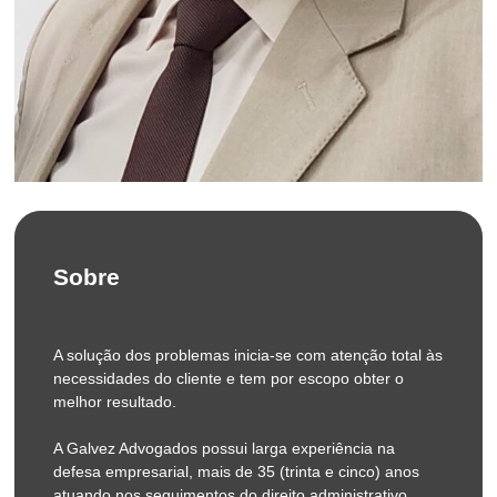
Formação Acadêmica
Sobre
Formado pela Faculdade Paulista de Direito – PUC –
São Paulo em 1984. Pós-Graduado em Direito
A solução dos problemas inicia-se com atenção total às
Empresarial pela FMU -São Paulo em 1996.
necessidades do cliente e tem por escopo obter o
melhor resultado.
Especialização e vários cursos de extensão
universitário em Direito do Trabalho e Direito
A Galvez Advogados possui larga experiência na
Internacional de Trabalho pela UBA – Universidad de
defesa empresarial, mais de 35 (trinta e cinco) anos
Buenos Aires – Argentina entre os anos de 2013 e
atuando nos seguimentos do direito administrativo,